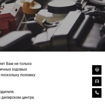
яет Вам не только
личных ходовых
Тест-
, поскольку поломку
Модел
одителя.
Конта
 дилерском центре.