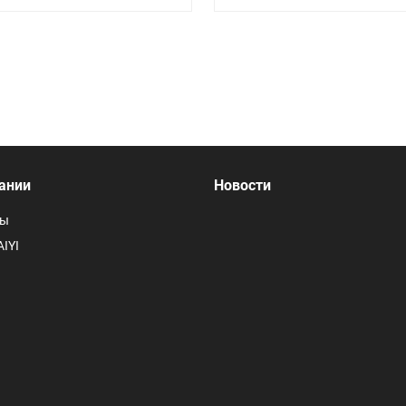
ании
Новости
ты
IYI